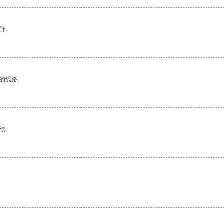
野。
区的线路。
绩。