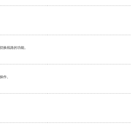
。
动切换线路的功能。
悉操作。