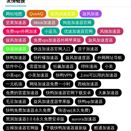
友情链接
网站地图
QuickQ
旋风加速度器
旋风加速
坚果加速器
tiktok加速器
狗急加速器官网
免费vqn外网加速
小蓝鸟
优途加速器官网
风驰加速器
旋风加速器
免费vps加速器外网苹果版
旋风加速度器
快连加速器
快连加速器官网入口
原子加速器
快鸭加速器
快柠檬加速器
旋风加速度器
外网网址导航
软件中心
雷霆加速
狂飙加速器
哔咔漫画
小美
小美vpn
小美加速器
快鸭VPN
上ins可以用的加速器
一元机场
网络加速器免费一小时
西柚加速器
免费的雷霆加速器
快鸭加速器官网下载安卓
大象加速器
毛豆加速器
旋风加速度器苹果版
快鸭vp加速器
快鸭免费加速器永久免费
快连vp(永久免费)
黑洞加速器3.0.6永久免费安卓版
aurora加速器
云梯加速器官网版
下载快鸭加速器最新版
酷通加速器