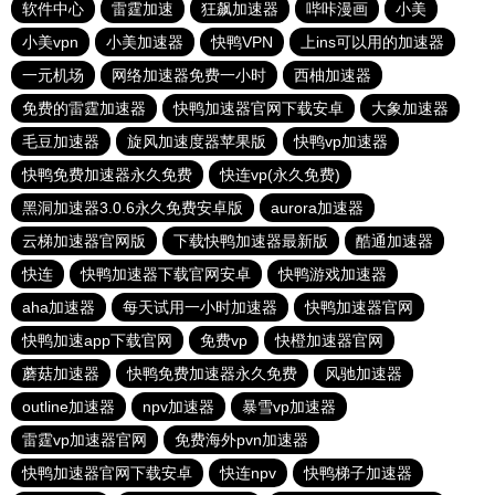
软件中心
雷霆加速
狂飙加速器
哔咔漫画
小美
小美vpn
小美加速器
快鸭VPN
上ins可以用的加速器
一元机场
网络加速器免费一小时
西柚加速器
免费的雷霆加速器
快鸭加速器官网下载安卓
大象加速器
毛豆加速器
旋风加速度器苹果版
快鸭vp加速器
快鸭免费加速器永久免费
快连vp(永久免费)
黑洞加速器3.0.6永久免费安卓版
aurora加速器
云梯加速器官网版
下载快鸭加速器最新版
酷通加速器
快连
快鸭加速器下载官网安卓
快鸭游戏加速器
aha加速器
每天试用一小时加速器
快鸭加速器官网
快鸭加速app下载官网
免费vp
快橙加速器官网
蘑菇加速器
快鸭免费加速器永久免费
风驰加速器
outline加速器
npv加速器
暴雪vp加速器
雷霆vp加速器官网
免费海外pvn加速器
快鸭加速器官网下载安卓
快连npv
快鸭梯子加速器