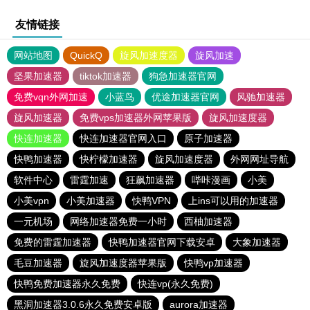
友情链接
网站地图
QuickQ
旋风加速度器
旋风加速
坚果加速器
tiktok加速器
狗急加速器官网
免费vqn外网加速
小蓝鸟
优途加速器官网
风驰加速器
旋风加速器
免费vps加速器外网苹果版
旋风加速度器
快连加速器
快连加速器官网入口
原子加速器
快鸭加速器
快柠檬加速器
旋风加速度器
外网网址导航
软件中心
雷霆加速
狂飙加速器
哔咔漫画
小美
小美vpn
小美加速器
快鸭VPN
上ins可以用的加速器
一元机场
网络加速器免费一小时
西柚加速器
免费的雷霆加速器
快鸭加速器官网下载安卓
大象加速器
毛豆加速器
旋风加速度器苹果版
快鸭vp加速器
快鸭免费加速器永久免费
快连vp(永久免费)
黑洞加速器3.0.6永久免费安卓版
aurora加速器