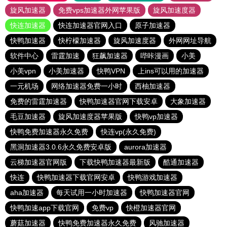
旋风加速器
免费vps加速器外网苹果版
旋风加速度器
快连加速器
快连加速器官网入口
原子加速器
快鸭加速器
快柠檬加速器
旋风加速度器
外网网址导航
软件中心
雷霆加速
狂飙加速器
哔咔漫画
小美
小美vpn
小美加速器
快鸭VPN
上ins可以用的加速器
一元机场
网络加速器免费一小时
西柚加速器
免费的雷霆加速器
快鸭加速器官网下载安卓
大象加速器
毛豆加速器
旋风加速度器苹果版
快鸭vp加速器
快鸭免费加速器永久免费
快连vp(永久免费)
黑洞加速器3.0.6永久免费安卓版
aurora加速器
云梯加速器官网版
下载快鸭加速器最新版
酷通加速器
快连
快鸭加速器下载官网安卓
快鸭游戏加速器
aha加速器
每天试用一小时加速器
快鸭加速器官网
快鸭加速app下载官网
免费vp
快橙加速器官网
蘑菇加速器
快鸭免费加速器永久免费
风驰加速器