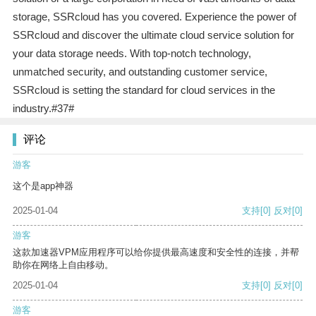
storage, SSRcloud has you covered. Experience the power of
SSRcloud and discover the ultimate cloud service solution for
your data storage needs. With top-notch technology,
unmatched security, and outstanding customer service,
SSRcloud is setting the standard for cloud services in the
industry.#37#
评论
游客
这个是app神器
2025-01-04
支持
[0]
反对
[0]
游客
这款加速器VPM应用程序可以给你提供最高速度和安全性的连接，并帮
助你在网络上自由移动。
2025-01-04
支持
[0]
反对
[0]
游客