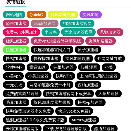
友情链接
网站地图
QuickQ
旋风加速度器
旋风加速
坚果加速器
tiktok加速器
狗急加速器官网
免费vqn外网加速
小蓝鸟
优途加速器官网
风驰加速器
旋风加速器
免费vps加速器外网苹果版
旋风加速度器
快连加速器
快连加速器官网入口
原子加速器
快鸭加速器
快柠檬加速器
旋风加速度器
外网网址导航
软件中心
雷霆加速
狂飙加速器
哔咔漫画
小美
小美vpn
小美加速器
快鸭VPN
上ins可以用的加速器
一元机场
网络加速器免费一小时
西柚加速器
免费的雷霆加速器
快鸭加速器官网下载安卓
大象加速器
毛豆加速器
旋风加速度器苹果版
快鸭vp加速器
快鸭免费加速器永久免费
快连vp(永久免费)
黑洞加速器3.0.6永久免费安卓版
aurora加速器
云梯加速器官网版
下载快鸭加速器最新版
酷通加速器