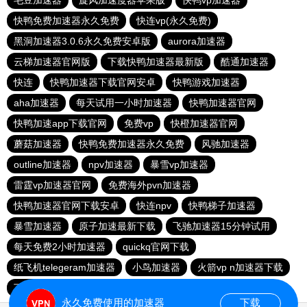
毛豆加速器
旋风加速度器苹果版
快鸭vp加速器
快鸭免费加速器永久免费
快连vp(永久免费)
黑洞加速器3.0.6永久免费安卓版
aurora加速器
云梯加速器官网版
下载快鸭加速器最新版
酷通加速器
快连
快鸭加速器下载官网安卓
快鸭游戏加速器
aha加速器
每天试用一小时加速器
快鸭加速器官网
快鸭加速app下载官网
免费vp
快橙加速器官网
蘑菇加速器
快鸭免费加速器永久免费
风驰加速器
outline加速器
npv加速器
暴雪vp加速器
雷霆vp加速器官网
免费海外pvn加速器
快鸭加速器官网下载安卓
快连npv
快鸭梯子加速器
暴雪加速器
原子加速最新下载
飞驰加速器15分钟试用
每天免费2小时加速器
quickq官网下载
纸飞机telegeram加速器
小鸟加速器
火箭vp n加速器下载
下载npv加速器
旋风加速官网下载
蜜蜂加速器
永久免费使用的加速器
下载