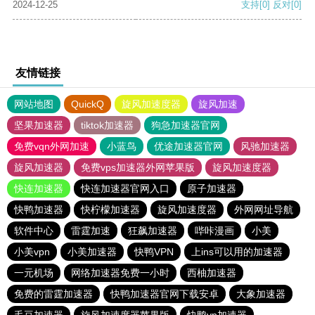
2024-12-25
支持
[0]
反对
[0]
友情链接
网站地图
QuickQ
旋风加速度器
旋风加速
坚果加速器
tiktok加速器
狗急加速器官网
免费vqn外网加速
小蓝鸟
优途加速器官网
风驰加速器
旋风加速器
免费vps加速器外网苹果版
旋风加速度器
快连加速器
快连加速器官网入口
原子加速器
快鸭加速器
快柠檬加速器
旋风加速度器
外网网址导航
软件中心
雷霆加速
狂飙加速器
哔咔漫画
小美
小美vpn
小美加速器
快鸭VPN
上ins可以用的加速器
一元机场
网络加速器免费一小时
西柚加速器
免费的雷霆加速器
快鸭加速器官网下载安卓
大象加速器