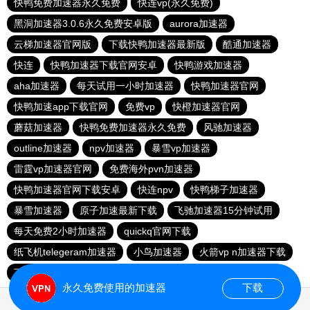
快鸭免费加速器永久免费
快连vp(永久免费)
黑洞加速器3.0.6永久免费安卓版
aurora加速器
云梯加速器官网版
下载快鸭加速器最新版
酷通加速器
快连
快鸭加速器下载官网安卓
快鸭游戏加速器
aha加速器
每天试用一小时加速器
快鸭加速器官网
快鸭加速app下载官网
免费vp
快橙加速器官网
蘑菇加速器
快鸭免费加速器永久免费
风驰加速器
outline加速器
npv加速器
暴雪vp加速器
雷霆vp加速器官网
免费海外pvn加速器
快鸭加速器官网下载安卓
快连npv
快鸭梯子加速器
暴雪加速器
原子加速最新下载
飞驰加速器15分钟试用
每天免费2小时加速器
quickq官网下载
纸飞机telegeram加速器
小鸟加速器
火箭vp n加速器下载
下载npv加速器
旋风加速官网下载
蜜蜂加速器
永久免费使用的加速器
下载