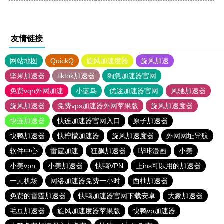
友情链接
网站地图
QuickQ
旋风加速度器
旋风加速
坚果加速器
tiktok加速器
狗急加速器官网
免费vqn外网加速
小蓝鸟
优途加速器官网
风驰加速器
旋风加速器
免费vps加速器外网苹果版
旋风加速度器
快连加速器
快连加速器官网入口
原子加速器
快鸭加速器
快柠檬加速器
旋风加速度器
外网网址导航
软件中心
雷霆加速
狂飙加速器
哔咔漫画
小美
小美vpn
小美加速器
快鸭VPN
上ins可以用的加速器
一元机场
网络加速器免费一小时
西柚加速器
免费的雷霆加速器
快鸭加速器官网下载安卓
大象加速器
毛豆加速器
旋风加速度器苹果版
快鸭vp加速器