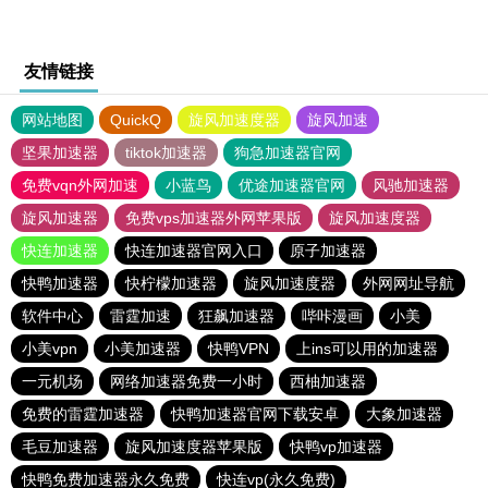
友情链接
网站地图
QuickQ
旋风加速度器
旋风加速
坚果加速器
tiktok加速器
狗急加速器官网
免费vqn外网加速
小蓝鸟
优途加速器官网
风驰加速器
旋风加速器
免费vps加速器外网苹果版
旋风加速度器
快连加速器
快连加速器官网入口
原子加速器
快鸭加速器
快柠檬加速器
旋风加速度器
外网网址导航
软件中心
雷霆加速
狂飙加速器
哔咔漫画
小美
小美vpn
小美加速器
快鸭VPN
上ins可以用的加速器
一元机场
网络加速器免费一小时
西柚加速器
免费的雷霆加速器
快鸭加速器官网下载安卓
大象加速器
毛豆加速器
旋风加速度器苹果版
快鸭vp加速器
快鸭免费加速器永久免费
快连vp(永久免费)