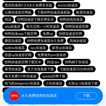
黑洞加速器3.0.6永久免费安卓版
aurora加速器
云梯加速器官网版
下载快鸭加速器最新版
酷通加速器
快连
快鸭加速器下载官网安卓
快鸭游戏加速器
aha加速器
每天试用一小时加速器
快鸭加速器官网
快鸭加速app下载官网
免费vp
快橙加速器官网
蘑菇加速器
快鸭免费加速器永久免费
风驰加速器
outline加速器
npv加速器
暴雪vp加速器
雷霆vp加速器官网
免费海外pvn加速器
快鸭加速器官网下载安卓
快连npv
快鸭梯子加速器
暴雪加速器
原子加速最新下载
飞驰加速器15分钟试用
每天免费2小时加速器
quickq官网下载
纸飞机telegeram加速器
小鸟加速器
火箭vp n加速器下载
下载npv加速器
旋风加速官网下载
蜜蜂加速器
永久免费使用的加速器
下载
0.017478s
首页
安卓
苹果
排行
推荐