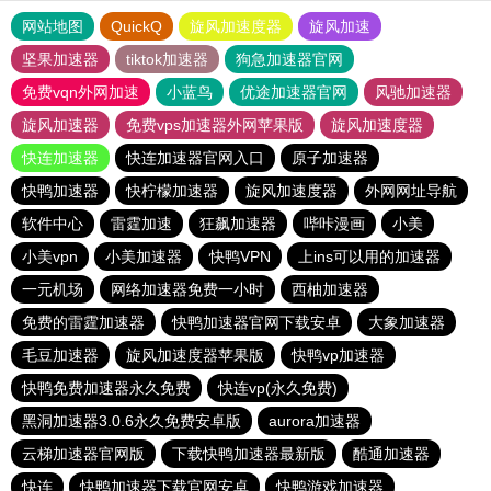
网站地图
QuickQ
旋风加速度器
旋风加速
坚果加速器
tiktok加速器
狗急加速器官网
免费vqn外网加速
小蓝鸟
优途加速器官网
风驰加速器
旋风加速器
免费vps加速器外网苹果版
旋风加速度器
快连加速器
快连加速器官网入口
原子加速器
快鸭加速器
快柠檬加速器
旋风加速度器
外网网址导航
软件中心
雷霆加速
狂飙加速器
哔咔漫画
小美
小美vpn
小美加速器
快鸭VPN
上ins可以用的加速器
一元机场
网络加速器免费一小时
西柚加速器
免费的雷霆加速器
快鸭加速器官网下载安卓
大象加速器
毛豆加速器
旋风加速度器苹果版
快鸭vp加速器
快鸭免费加速器永久免费
快连vp(永久免费)
黑洞加速器3.0.6永久免费安卓版
aurora加速器
云梯加速器官网版
下载快鸭加速器最新版
酷通加速器
快连
快鸭加速器下载官网安卓
快鸭游戏加速器