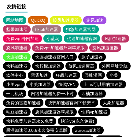
友情链接
网站地图
QuickQ
旋风加速度器
旋风加速
坚果加速器
tiktok加速器
狗急加速器官网
免费vqn外网加速
小蓝鸟
优途加速器官网
风驰加速器
旋风加速器
免费vps加速器外网苹果版
旋风加速度器
快连加速器
快连加速器官网入口
原子加速器
快鸭加速器
快柠檬加速器
旋风加速度器
外网网址导航
软件中心
雷霆加速
狂飙加速器
哔咔漫画
小美
小美vpn
小美加速器
快鸭VPN
上ins可以用的加速器
一元机场
网络加速器免费一小时
西柚加速器
免费的雷霆加速器
快鸭加速器官网下载安卓
大象加速器
毛豆加速器
旋风加速度器苹果版
快鸭vp加速器
快鸭免费加速器永久免费
快连vp(永久免费)
黑洞加速器3.0.6永久免费安卓版
aurora加速器