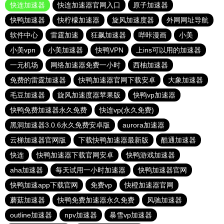
快连加速器
快连加速器官网入口
原子加速器
快鸭加速器
快柠檬加速器
旋风加速度器
外网网址导航
软件中心
雷霆加速
狂飙加速器
哔咔漫画
小美
小美vpn
小美加速器
快鸭VPN
上ins可以用的加速器
一元机场
网络加速器免费一小时
西柚加速器
免费的雷霆加速器
快鸭加速器官网下载安卓
大象加速器
毛豆加速器
旋风加速度器苹果版
快鸭vp加速器
快鸭免费加速器永久免费
快连vp(永久免费)
黑洞加速器3.0.6永久免费安卓版
aurora加速器
云梯加速器官网版
下载快鸭加速器最新版
酷通加速器
快连
快鸭加速器下载官网安卓
快鸭游戏加速器
aha加速器
每天试用一小时加速器
快鸭加速器官网
快鸭加速app下载官网
免费vp
快橙加速器官网
蘑菇加速器
快鸭免费加速器永久免费
风驰加速器
outline加速器
npv加速器
暴雪vp加速器