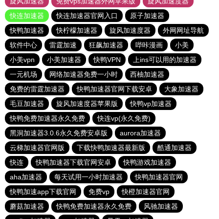
旋风加速器
免费vps加速器外网苹果版
旋风加速度器
快连加速器
快连加速器官网入口
原子加速器
快鸭加速器
快柠檬加速器
旋风加速度器
外网网址导航
软件中心
雷霆加速
狂飙加速器
哔咔漫画
小美
小美vpn
小美加速器
快鸭VPN
上ins可以用的加速器
一元机场
网络加速器免费一小时
西柚加速器
免费的雷霆加速器
快鸭加速器官网下载安卓
大象加速器
毛豆加速器
旋风加速度器苹果版
快鸭vp加速器
快鸭免费加速器永久免费
快连vp(永久免费)
黑洞加速器3.0.6永久免费安卓版
aurora加速器
云梯加速器官网版
下载快鸭加速器最新版
酷通加速器
快连
快鸭加速器下载官网安卓
快鸭游戏加速器
aha加速器
每天试用一小时加速器
快鸭加速器官网
快鸭加速app下载官网
免费vp
快橙加速器官网
蘑菇加速器
快鸭免费加速器永久免费
风驰加速器