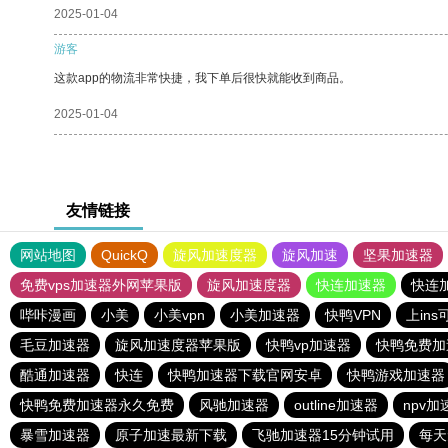
2025-01-04
游客
这款app的物流非常快捷，我下单后很快就能收到商品。
2025-01-04
友情链接
网站地图
QuickQ
旋风加速度器
旋风加速
坚果加速器
免费vps加速器外网苹果版
旋风加速度器
快连加速器
快连
哔咔漫画
小美
小美vpn
小美加速器
快鸭VPN
上in
毛豆加速器
旋风加速度器苹果版
快鸭vp加速器
快鸭免费加
酷通加速器
快连
快鸭加速器下载官网安卓
快鸭游戏加速器
快鸭免费加速器永久免费
风驰加速器
outline加速器
npv加
暴雪加速器
原子加速最新下载
飞驰加速器15分钟试用
每天