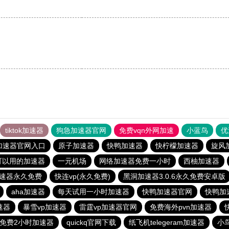
tiktok加速器
狗急加速器官网
免费vqn外网加速
小蓝鸟
优
加速器官网入口
原子加速器
快鸭加速器
快柠檬加速器
旋风
s可以用的加速器
一元机场
网络加速器免费一小时
西柚加速器
速器永久免费
快连vp(永久免费)
黑洞加速器3.0.6永久免费安卓版
aha加速器
每天试用一小时加速器
快鸭加速器官网
快鸭加
速器
暴雪vp加速器
雷霆vp加速器官网
免费海外pvn加速器
免费2小时加速器
quickq官网下载
纸飞机telegeram加速器
小