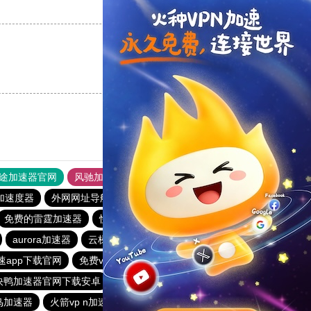
支持
[0]
反对
[0]
支持
[0]
反对
[0]
途加速器官网
风驰加速器
旋风加速器
加速度器
外网网址导航
软件中心
雷霆加速
狂飙加速器
免费的雷霆加速器
快鸭加速器官网下载安卓
大象加速器
aurora加速器
云梯加速器官网版
下载快鸭加速器最新版
速app下载官网
免费vp
快橙加速器官网
蘑菇加速器
快鸭加速器官网下载安卓
快连npv
快鸭梯子加速器
鸟加速器
火箭vp n加速器下载
下载npv加速器