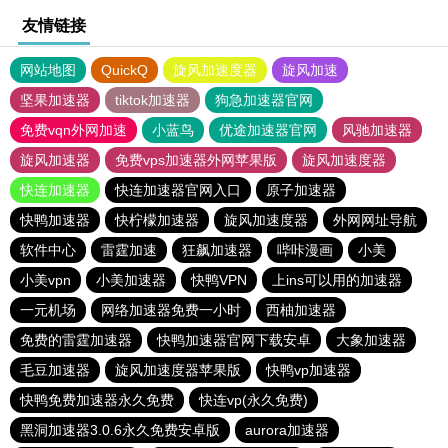
友情链接
网站地图
QuickQ
旋风加速度器
旋风加速
坚果加速器
tiktok加速器
狗急加速器官网
免费vqn外网加速
小蓝鸟
优途加速器官网
风驰加速器
旋风加速器
免费vps加速器外网苹果版
旋风加速度器
快连加速器
快连加速器官网入口
原子加速器
快鸭加速器
快柠檬加速器
旋风加速度器
外网网址导航
软件中心
雷霆加速
狂飙加速器
哔咔漫画
小美
小美vpn
小美加速器
快鸭VPN
上ins可以用的加速器
一元机场
网络加速器免费一小时
西柚加速器
免费的雷霆加速器
快鸭加速器官网下载安卓
大象加速器
毛豆加速器
旋风加速度器苹果版
快鸭vp加速器
快鸭免费加速器永久免费
快连vp(永久免费)
黑洞加速器3.0.6永久免费安卓版
aurora加速器