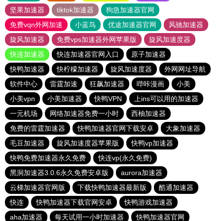
坚果加速器
tiktok加速器
狗急加速器官网
免费vqn外网加速
小蓝鸟
优途加速器官网
风驰加速器
旋风加速器
免费vps加速器外网苹果版
旋风加速度器
快连加速器
快连加速器官网入口
原子加速器
快鸭加速器
快柠檬加速器
旋风加速度器
外网网址导航
软件中心
雷霆加速
狂飙加速器
哔咔漫画
小美
小美vpn
小美加速器
快鸭VPN
上ins可以用的加速器
一元机场
网络加速器免费一小时
西柚加速器
免费的雷霆加速器
快鸭加速器官网下载安卓
大象加速器
毛豆加速器
旋风加速度器苹果版
快鸭vp加速器
快鸭免费加速器永久免费
快连vp(永久免费)
黑洞加速器3.0.6永久免费安卓版
aurora加速器
云梯加速器官网版
下载快鸭加速器最新版
酷通加速器
快连
快鸭加速器下载官网安卓
快鸭游戏加速器
aha加速器
每天试用一小时加速器
快鸭加速器官网