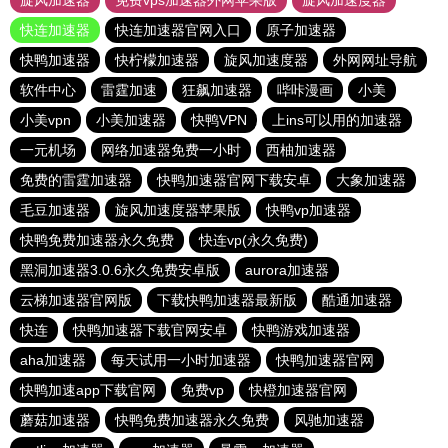
旋风加速器
免费vps加速器外网苹果版
旋风加速度器
快连加速器
快连加速器官网入口
原子加速器
快鸭加速器
快柠檬加速器
旋风加速度器
外网网址导航
软件中心
雷霆加速
狂飙加速器
哔咔漫画
小美
小美vpn
小美加速器
快鸭VPN
上ins可以用的加速器
一元机场
网络加速器免费一小时
西柚加速器
免费的雷霆加速器
快鸭加速器官网下载安卓
大象加速器
毛豆加速器
旋风加速度器苹果版
快鸭vp加速器
快鸭免费加速器永久免费
快连vp(永久免费)
黑洞加速器3.0.6永久免费安卓版
aurora加速器
云梯加速器官网版
下载快鸭加速器最新版
酷通加速器
快连
快鸭加速器下载官网安卓
快鸭游戏加速器
aha加速器
每天试用一小时加速器
快鸭加速器官网
快鸭加速app下载官网
免费vp
快橙加速器官网
蘑菇加速器
快鸭免费加速器永久免费
风驰加速器